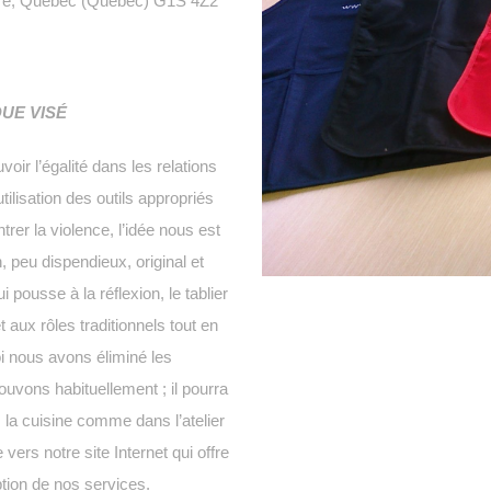
dère, Québec (Québec) G1S 4Z2
UE VISÉ
oir l’égalité dans les relations
ilisation des outils appropriés
trer la violence, l’idée nous est
n, peu dispendieux, original et
 pousse à la réflexion, le tablier
t aux rôles traditionnels tout en
i nous avons éliminé les
rouvons habituellement ; il pourra
 la cuisine comme dans l’atelier
ers notre site Internet qui offre
ption de nos services.