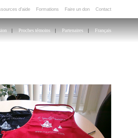
sources d’aide
Formations
Faire un don
Contact
sion
Proches témoins
Partenaires
Français