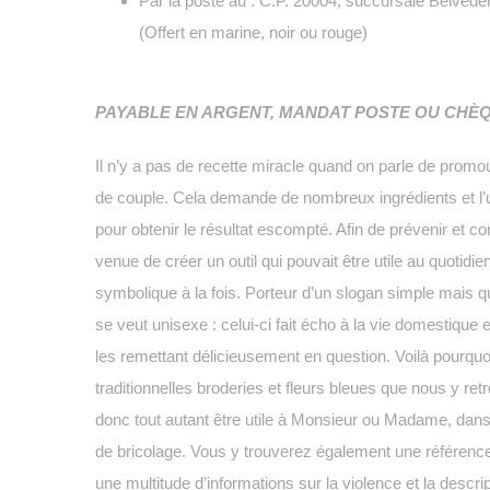
Par la poste au : C.P. 20004, succursale Belvé
(Offert en marine, noir ou rouge)
PAYABLE EN ARGENT, MANDAT POSTE OU CHÈQ
Il n’y a pas de recette miracle quand on parle de promouv
de couple. Cela demande de nombreux ingrédients et l’ut
pour obtenir le résultat escompté. Afin de prévenir et con
venue de créer un outil qui pouvait être utile au quotidie
symbolique à la fois. Porteur d’un slogan simple mais qui
se veut unisexe : celui-ci fait écho à la vie domestique e
les remettant délicieusement en question. Voilà pourquo
traditionnelles broderies et fleurs bleues que nous y ret
donc tout autant être utile à Monsieur ou Madame, dans
de bricolage. Vous y trouverez également une référence v
une multitude d’informations sur la violence et la descri