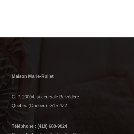
Maison Marie-Rollet
C. P. 20004, succursale Belvédère
Québec (Québec) G1S 4Z2
Téléphone : (418) 688-9024