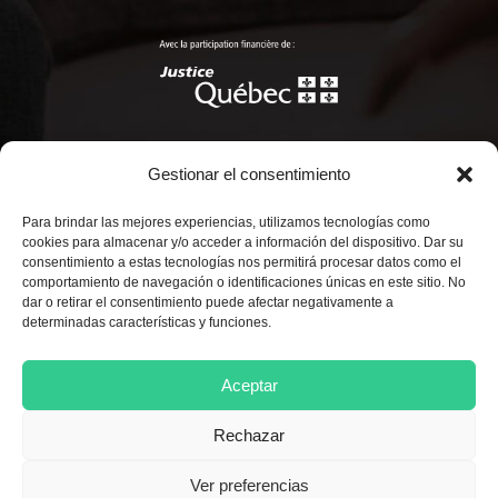
Gestionar el consentimiento
Para brindar las mejores experiencias, utilizamos tecnologías como
© Copyright 2022 Maison Marie-Rollet.
cookies para almacenar y/o acceder a información del dispositivo. Dar su
Tous droits réservés.
consentimiento a estas tecnologías nos permitirá procesar datos como el
comportamiento de navegación o identificaciones únicas en este sitio. No
dar o retirar el consentimiento puede afectar negativamente a
Réalisation par
Hélios
determinadas características y funciones.
Nuestros servicios están en francés. Utilizamos los servicios de
Aceptar
intérpretes.
Rechazar
Français
English
Español
Ver preferencias